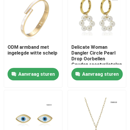
Producten
Armband en armband in voorraad
ODM armband met
Delicate Woman
ingelegde witte schelp
Dangler Circle Pearl
Een halsketting van roestvrij staal op voorraad
Drop Oorbellen
Gouden roestvrijstalen
oorbellen
Oornappen in voorraad
Aanvraag sturen
Aanvraag sturen
Edelstaal juwelen in voorraad
Nieuw in voorraad
De Reeks van roestvrij staaljuwelen