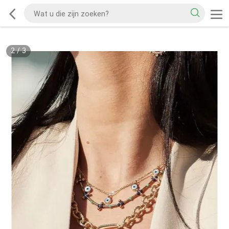
2
/
3