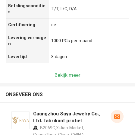
Betalingsconditie
T/T, L/C, D/A
s
Certificering
ce
Levering vermoge
1000 PCs per maand
n
Levertijd
8 dagen
Bekijk meer
ONGEVEER ONS
Guangzhou Saya Jewelry Co.,
Ltd. fabrikant profiel
B2069C,XiJiao Market,
GuangZhou, China ,CHINA