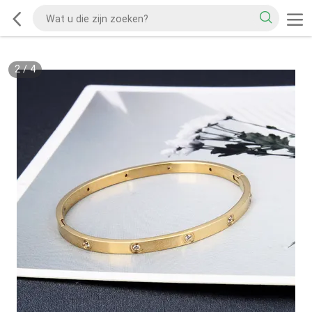
2
/
4