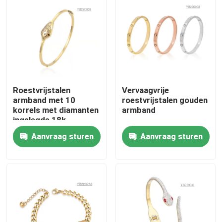
Fabrieksreis
Kwaliteitscontrole
Roestvrijstalen
Vervaagvrije
Contacteer ons
armband met 10
roestvrijstalen gouden
korrels met diamanten
armband
ingelegde 18k
Nieuws
roségouden armband
Aanvraag sturen
Aanvraag sturen
Gevallen
Armband en armband in voorraad
Een halsketting van roestvrij staal op voorraad