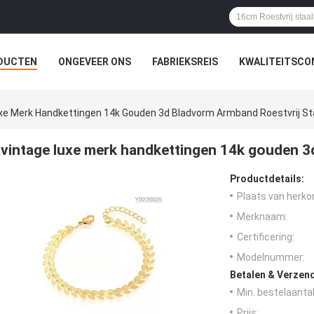
DUCTEN
ONGEVEER ONS
FABRIEKSREIS
KWALITEITSCO
xe Merk Handkettingen 14k Gouden 3d Bladvorm Armband Roestvrij St
vintage luxe merk handkettingen 14k gouden 3d
Productdetails:
Plaats van herko
Merknaam:
Certificering:
Modelnummer:
Betalen & Verzen
Min. bestelaantal
Prijs: