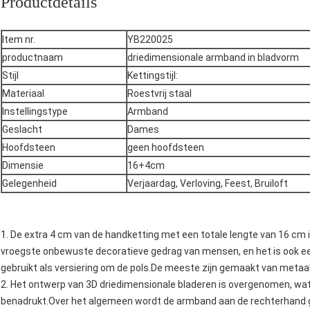
Productdetails
Item nr.
YB220025
productnaam
driedimensionale armband in bladvorm
Stijl
Kettingstijl:
Materiaal
Roestvrij staal
Instellingstype
Armband
Geslacht
Dames
Hoofdsteen
geen hoofdsteen
Dimensie
16+4cm
Gelegenheid
Verjaardag, Verloving, Feest, Bruiloft
1. De extra 4 cm van de handketting met een totale lengte van 16 cm 
vroegste onbewuste decoratieve gedrag van mensen, en het is ook ee
gebruikt als versiering om de pols.De meeste zijn gemaakt van metaal, v
2. Het ontwerp van 3D driedimensionale bladeren is overgenomen, wat
benadrukt.
Over het algemeen wordt de armband aan de rechterhand ge