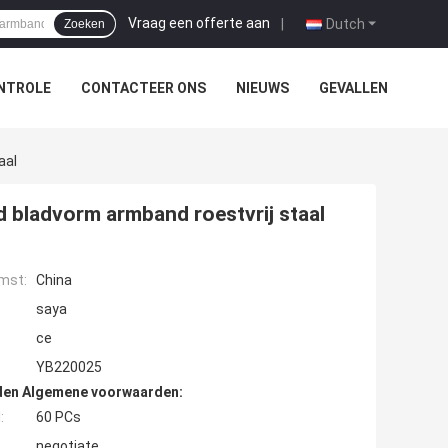
Vraag een offerte aan
|
Dutch
Zoeken
NTROLE
CONTACTEER ONS
NIEUWS
GEVALLEN
aal
 bladvorm armband roestvrij staal
mst:
China
saya
ce
YB220025
den Algemene voorwaarden:
:
60 PCs
negotiate