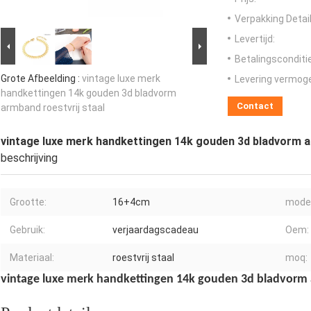
Verpakking Detail
Levertijd:
Betalingsconditi
Grote Afbeelding :
vintage luxe merk
Levering vermog
handkettingen 14k gouden 3d bladvorm
Contact
armband roestvrij staal
vintage luxe merk handkettingen 14k gouden 3d bladvorm a
beschrijving
Grootte:
16+4cm
model
Gebruik:
verjaardagscadeau
Oem:
Materiaal:
roestvrij staal
moq:
vintage luxe merk handkettingen 14k gouden 3d bladvorm a