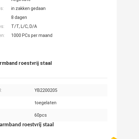
s:
in zakken gedaan
8 dagen
es:
T/T, L/C, D/A
en:
1000 PCs per maand
rmband roestvrij staal
:
YB2200205
toegelaten
60pcs
rmband roestvrij staal