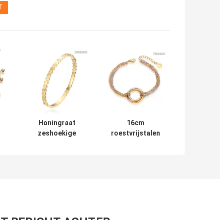
Honingraat
16cm
zeshoekige
roestvrijstalen
roestvrijstalen
armband drie
n
armband CE
kleuren mix
gepersonaliseerde
dames
k
14k gouden
handketting
armband