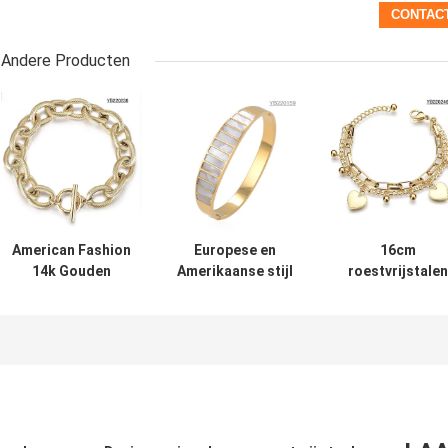
Andere Producten
American Fashion
Europese en
16cm
14k Gouden
Amerikaanse stijl
roestvrijstalen
Bedelarmband
armband
armband met
INS Stijl
Roestvrij stalen
meerdere lage
Eenvoudige
armband met
kwastje
Gouden Gesp
verticale streep
handketting 14
Bangle
ingelegde
gouden
armband
enkelbandje