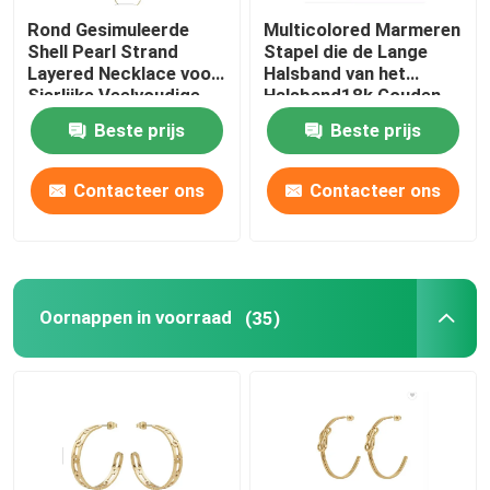
Rond Gesimuleerde
Multicolored Marmeren
De Gouden Juwelen van CZ
Shell Pearl Strand
Stapel die de Lange
Layered Necklace voor
Halsband van het
Sierlijke Veelvoudige
Halsband18k Gouden
Bundels snakt
Roestvrije staal draagt
Beste prijs
Beste prijs
Halsband
Contacteer ons
Contacteer ons
Oornappen in voorraad
(35)