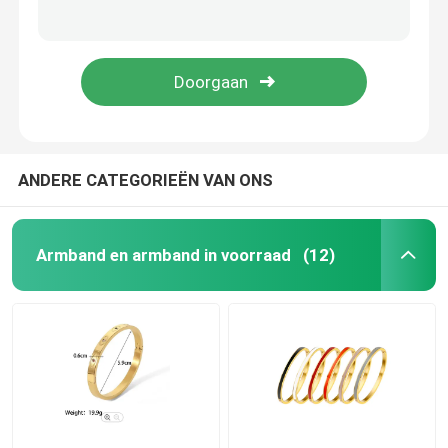
Roestvrijstalen armband met 10 korrels met diamanten ingelegde 18k roségouden armband
18k gouden welt dames roestvrijstalen armband met ruit ingelegde strass armband
Oornappen in voorraad
58X44mm roestvrijstalen designer sieraden strass gouden armband met schroef
Bling Diamonds licht luxe gouden armband onafhankelijk ontwerp SS316l gouden armband
Edelstaal juwelen in voorraad
Nieuw in voorraad
ANDERE CATEGORIEËN VAN ONS
De Reeks van roestvrij staaljuwelen
Armband en armband in voorraad
(12)
Designer sieraden van roestvrij staal
Roestvrij staalarmband
De Halsbanden van de roestvrij staalmanier