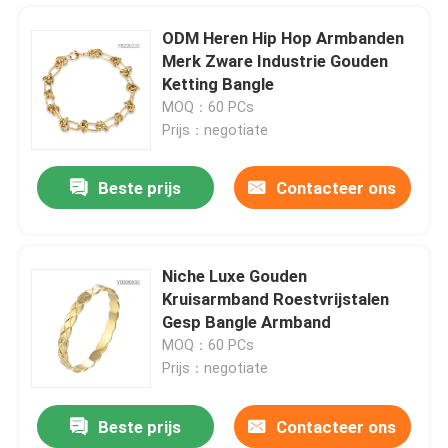
ODM Heren Hip Hop Armbanden
Merk Zware Industrie Gouden
Ketting Bangle
MOQ：60 PCs
Prijs：negotiate
Beste prijs
Contacteer ons
Niche Luxe Gouden
Kruisarmband Roestvrijstalen
Huis
Gesp Bangle Armband
MOQ：60 PCs
Prijs：negotiate
Producten
Beste prijs
Contacteer ons
Van het paar grote diamanten van roestvrij staaljuwelen de armband14k gouden regelbare armbanden
Ongeveer ons