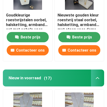
Goudkleurige
Nieuwste gouden kleur
roestvrijstalen oorbel,
roestvrij staal oorbel,
halsketting, armband
halsketting, armband
set met schelp voor
met steen voor dame
dame, hart ontwerpen
Beste prijs
Beste prijs
Contacteer ons
Contacteer ons
Nieuw in voorraad
(17)