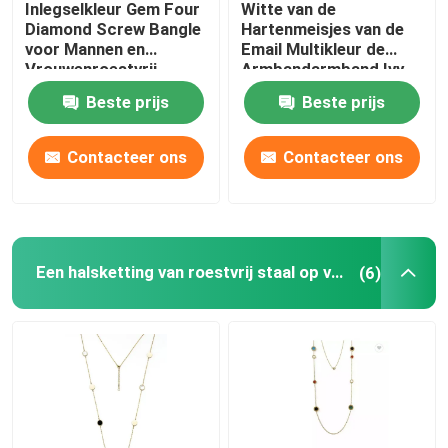
Inlegselkleur Gem Four
Witte van de
Diamond Screw Bangle
Hartenmeisjes van de
Roestvrij staal Gouden Oorringen
voor Mannen en
Email Multikleur de
Vrouwenroestvrij
Armbandarmband Ivy
staalarmband
And Max Gold Finish
Beste prijs
Beste prijs
Roestvrij staal Gelaagde Halsband
Contacteer ons
Contacteer ons
Gouden Bergkristalarmband
Shell Pendant Jewelry
Een halsketting van roestvrij staal op voorraad
(6)
De Halsband van de harttegenhanger
De Halsband van de vlinderketting
18k vergulde sieraden