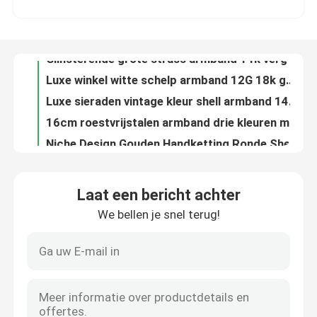
Exclusieve roestvrijstalen designer sieraden bedrukte 18k gouden schroefarmband
riem gesp ontwerp diamant een armband zilver roestvrij staal nagel serie armbanden
Fabrieksreis
Glinsterende grote strass armband 14k vergulde roestvrijstalen armband voor cadeau
Luxe winkel witte schelp armband 12G 18k gouden roestvrijstalen armband
Kwaliteitscontrole
Luxe sieraden vintage kleur shell armband 14k rosegoud roestvrij stalen armband
16cm roestvrijstalen armband drie kleuren mix dames handketting
Contacteer ons
Niche Design Gouden Handketting Ronde Shell-vormige Armbanden Roestvrij stalen armband
vintage luxe merk handkettingen 14k gouden 3d bladvorm armband roestvrij staal
Nieuws
Luxe roestvrijstalen handketting 14k gouden abstracte schminkarmbanden voor meisjes
Laat een bericht achter
vintage luxe merk hand ketting kleine faux parel armband roestvrij stalen armband
We bellen je snel terug!
Gevallen
Massief gouden strass armband verstelbare zilveren vlinder armband Valentijnsdag geschenk
Verjaardagscadeau Gouden armbanden Solide verstelbare maat Strass Love Heart-armbanden
Love token 14k gouden klavertje vier patroon gesp armband Strass armband
Armband en armband in voorraad
unieke niche merk spoel strass ingelegde armbanden 18k gouden drukknoop armbanden
Unieke niche design merk paleis stijl diamanten armband verstelbare gesp armband
Een halsketting van roestvrij staal op voorraad