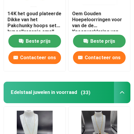
14K het goud plateerde
Oem Gouden
Dikke van het
Hoepeloorringen voor
Pakchunky hoops set
van de de
hypoallergenic small
Knoopverklaring van
van Hoepeloorringen de
Vrouwenmeisjes Goud
Beste prijs
Beste prijs
Hoepeljuwelen
Geplateerde
Lichtgewicht Dikke In
Kleine Open
Contacteer ons
Contacteer ons
Edelstaal juwelen in voorraad
(33)