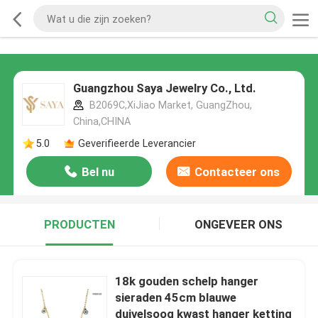
Guangzhou Saya Jewelry Co., Ltd.
B2069C,XiJiao Market, GuangZhou,
China,CHINA
5.0
Geverifieerde Leverancier
Bel nu
Contacteer ons
PRODUCTEN
ONGEVEER ONS
18k gouden schelp hanger
sieraden 45cm blauwe
duivelsoog kwast hanger ketting