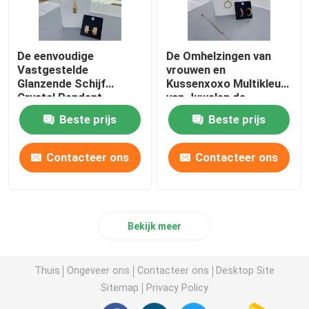
De eenvoudige
De Omhelzingen van
Vastgestelde
vrouwen en
Glanzende Schijf
Kussenxoxo Multikleur
Crystal Pendent
van Juwelen de
Necklace Earring
Vastgestelde
Beste prijs
Beste prijs
Bracelet Open Ring Set
Glanzende Glanzende
van Huwelijksjuwelen
Hoepels
Contacteer ons
Contacteer ons
Bekijk meer
Thuis
Ongeveer ons
Contacteer ons
Desktop Site
Sitemap
Privacy Policy